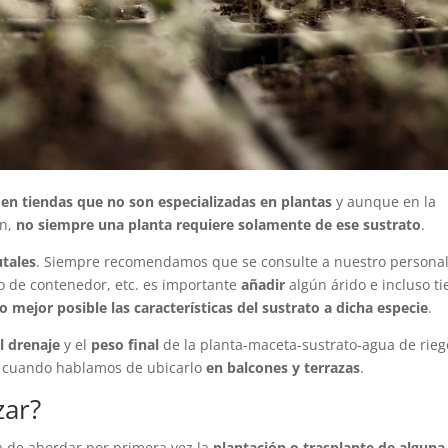
o
en tiendas que no son especializadas en plantas
y aunque en la
ón,
no siempre una planta requiere solamente de ese sustrato
.
utales
. Siempre recomendamos que se consulte a nuestro persona
o de contenedor, etc. es importante
añadir
algún árido e incluso ti
o mejor posible las características del sustrato a dicha especie
.
l drenaje
y el
peso final
de la planta-maceta-sustrato-agua de rieg
a cuando hablamos de ubicarlo
en balcones y terrazas
.
zar?
a de abordar por primera vez la
plantación o trasplante de alguna