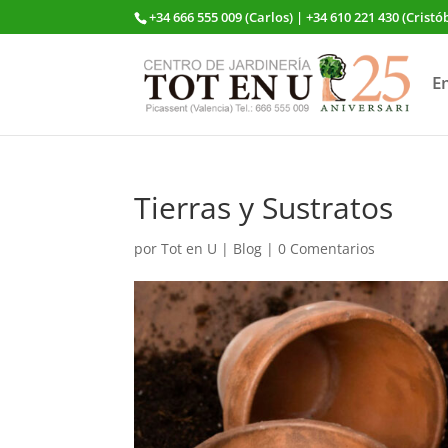
+34 666 555 009 (Carlos) | +34 610 221 430 (Cristó
E
Tierras y Sustratos
por
Tot en U
|
Blog
|
0 Comentarios