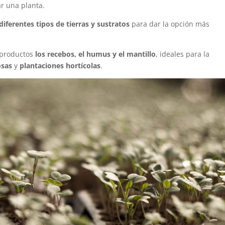
ar una planta.
diferentes tipos de tierras y sustratos
para dar la opción más
 productos
los recebos, el humus y el mantillo
, ideales para la
osas
y
plantaciones hortícolas
.