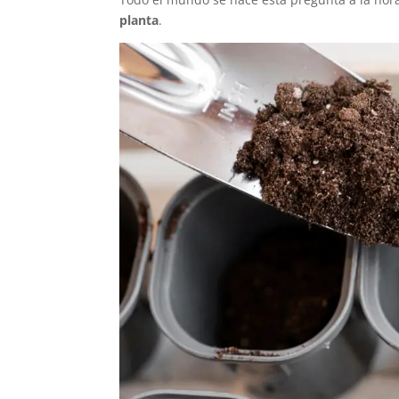
planta
.