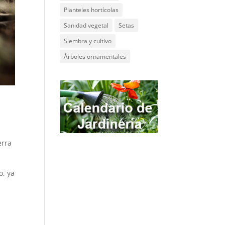
Planteles hortícolas
Sanidad vegetal
Setas
Siembra y cultivo
Árboles ornamentales
l
erra
o, ya