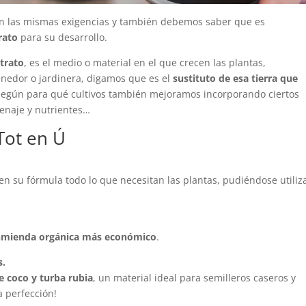
en las mismas exigencias y también debemos saber que es
rato
para su desarrollo.
trato
, es el medio o material en el que crecen las plantas,
enedor o jardinera, digamos que es el
sustituto de esa tierra que
 según para qué cultivos también mejoramos incorporando ciertos
enaje y nutrientes…
Tot en Ú
n su fórmula todo lo que necesitan las plantas, pudiéndose utiliz
nmienda orgánica más económico
.
s.
de coco y turba rubia
, un material ideal para semilleros caseros y
a perfección!