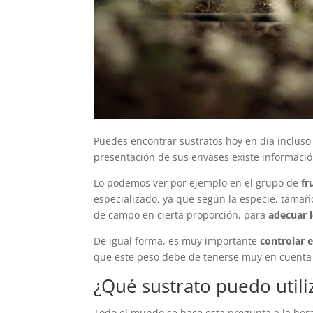
Puedes encontrar sustratos hoy en día inclus
presentación de sus envases existe informaci
Lo podemos ver por ejemplo en el grupo de
fr
especializado, ya que según la especie, tamañ
de campo en cierta proporción, para
adecuar l
De igual forma, es muy importante
controlar e
que este peso debe de tenerse muy en cuent
¿Qué sustrato puedo utili
Todo el mundo se hace esta pregunta a la hor