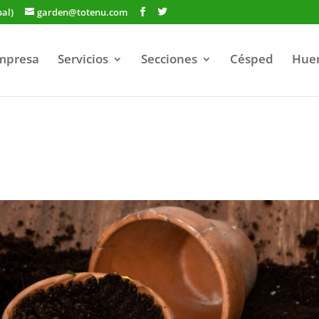
bal)
garden@totenu.com
mpresa
Servicios
Secciones
Césped
Hue