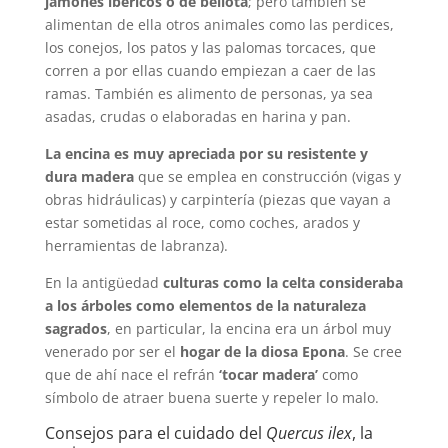
jamones ibéricos o de bellota
; pero también se
alimentan de ella otros animales como las perdices,
los conejos, los patos y las palomas torcaces, que
corren a por ellas cuando empiezan a caer de las
ramas. También es alimento de personas, ya sea
asadas, crudas o elaboradas en harina y pan.
La encina es muy apreciada por su resistente y
dura madera
que se emplea en construcción (vigas y
obras hidráulicas) y carpintería (piezas que vayan a
estar sometidas al roce, como coches, arados y
herramientas de labranza).
En la antigüedad
culturas como la celta consideraba
a los árboles como elementos de la naturaleza
sagrados
, en particular, la encina era un árbol muy
venerado por ser el
hogar de la diosa Epona
. Se cree
que de ahí nace el refrán
‘tocar madera’
como
símbolo de atraer buena suerte y repeler lo malo.
Consejos para el cuidado del
Quercus ilex
, la