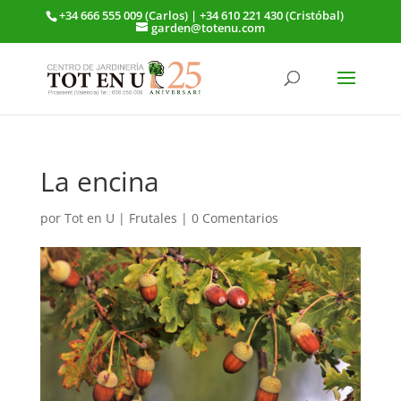
+34 666 555 009 (Carlos) | +34 610 221 430 (Cristóbal)
garden@totenu.com
La encina
por
Tot en U
|
Frutales
|
0 Comentarios