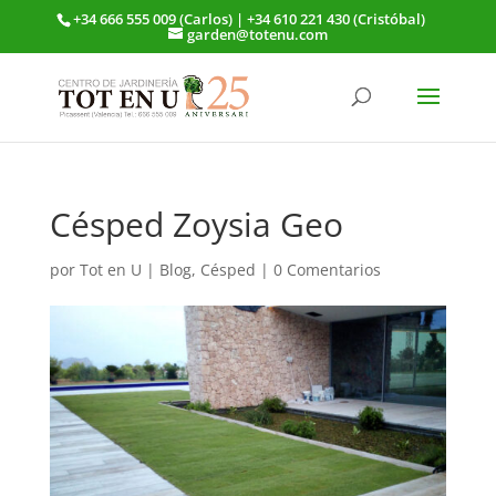
+34 666 555 009 (Carlos) | +34 610 221 430 (Cristóbal)
garden@totenu.com
Césped Zoysia Geo
por
Tot en U
|
Blog
,
Césped
|
0 Comentarios